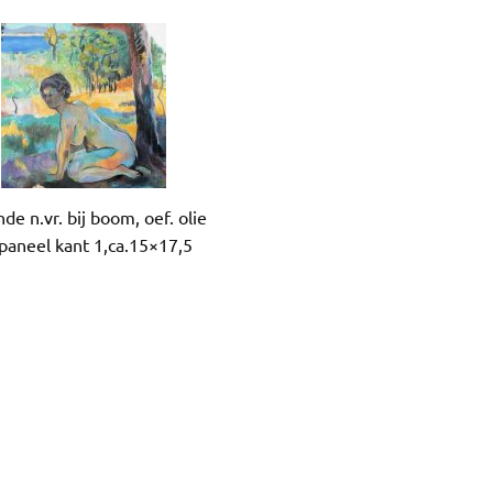
nde n.vr. bij boom, oef. olie
paneel kant 1,ca.15×17,5